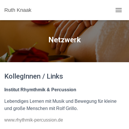
Ruth Knaak
N
A
V
I
G
Netzwerk
A
T
I
O
N
U
KollegInnen / Links
M
S
C
Institut Rhymthmik & Percussion
H
A
Lebendiges Lernen mit Musik und Bewegung für kleine
L
T
und große Menschen mit Rolf Grillo.
E
N
www.rhythmik-percussion.de